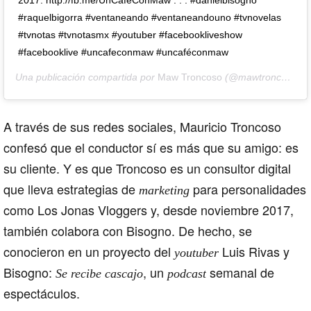
#raquelbigorra #ventaneando #ventaneandouno #tvnovelas
#tvnotas #tvnotasmx #youtuber #facebookliveshow
#facebooklive #uncafeconmaw #uncaféconmaw
Una publicación compartida por
Maw Troncoso
(@mawtroncoso) el
A través de sus redes sociales, Mauricio Troncoso
confesó que el conductor sí es más que su amigo: es
su cliente. Y es que Troncoso es un consultor digital
que lleva estrategias de
para personalidades
marketing
como Los Jonas Vloggers y, desde noviembre 2017,
también colabora con Bisogno. De hecho, se
conocieron en un proyecto del
Luis Rivas y
youtuber
Bisogno:
, un
semanal de
Se recibe cascajo
podcast
espectáculos.