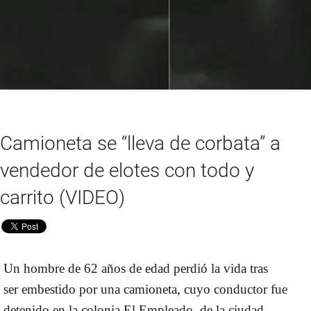
Camioneta se “lleva de corbata” a
vendedor de elotes con todo y
carrito (VIDEO)
Un
hombre
de 62 años de edad perdió la vida tras
ser
embestido
por una
camioneta
, cuyo
conductor fue
detenido
en la
colonia El Empleado
, de la ciudad