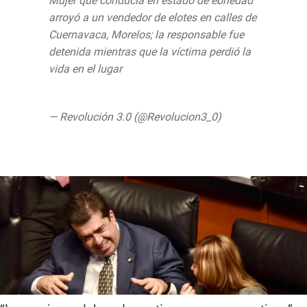
Mujer que conducía en estado de ebriedad
arroyó a un vendedor de elotes en calles de
Cuernavaca, Morelos; la responsable fue
detenida mientras que la víctima perdió la
vida en el lugar
https://t.co/rBTZjGizzf
pic.twitter.com/jaEKebQbp9
— Revolución 3.0 (@Revolucion3_0)
June
28, 2019