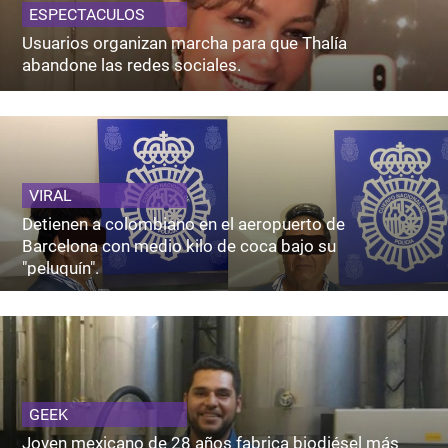
ESPECTACULOS
Usuarios organizan marcha para que Thalía
abandone las redes sociales.
VIRAL
Detienen a colombiano en el aeropuerto de
Barcelona con medio kilo de coca bajo su
"peluquín".
GEEK
Joven mexicano de 28 años fabrica biodiésel más