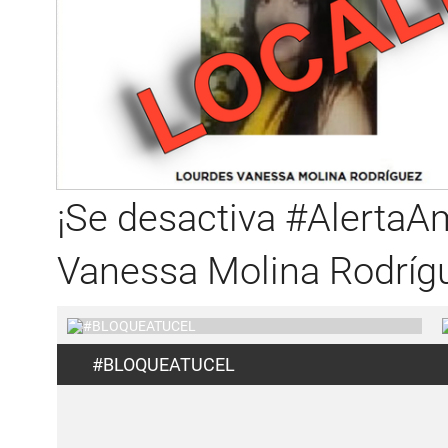
¡Se desactiva #AlertaA
Vanessa Molina Rodrígu
#BLOQUEATUCEL