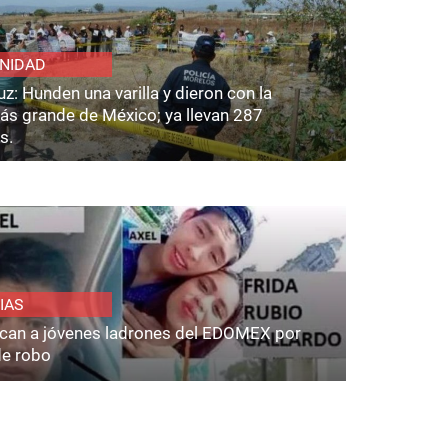
NIDAD
z: Hunden una varilla y dieron con la
ás grande de México; ya llevan 287
s.
IAS
fican a jóvenes ladrones del EDOMEX por
de robo