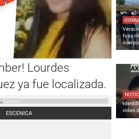
COMU
Veracru
fosa m
cuerpo
mber! Lourdes
ez ya fue localizada.
NOTIC
Identi
video 
ESCENICA