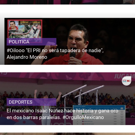
POLITICA
#Oilooo "El PRI no será tapadera de nadie",
Alejandro Moreno
DEPORTES
El mexicano Isaac Núñez hace historia y gana oro
en dos barras paralelas. #OrgulloMexicano