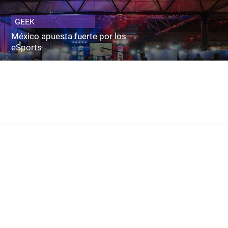
GEEK
México apuesta fuerte por los
eSports