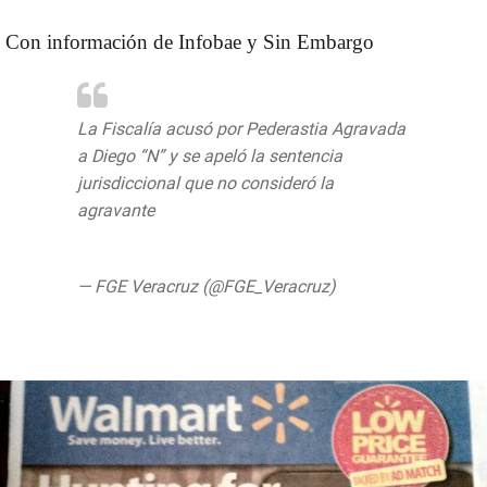
Con información de Infobae y Sin Embargo
La Fiscalía acusó por Pederastia Agravada
a Diego “N” y se apeló la sentencia
jurisdiccional que no consideró la
agravante
https://t.co/ATx2jfgBZV
pic.twitter.com/pK9X9vrHJQ
— FGE Veracruz (@FGE_Veracruz)
August
9, 2019