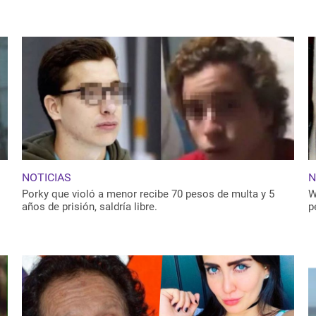
t 9, 2019
NOTICIAS
N
Porky que violó a menor recibe 70 pesos de multa y 5
W
años de prisión, saldría libre.
p