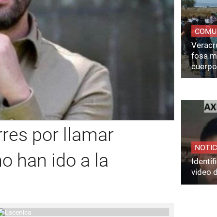
COMU
Veracru
fosa m
cuerpo
res por llamar
NOTIC
o han ido a la
Identi
video 