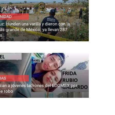
NIDAD
z: Hunden una varilla y dieron con la
ás grande de México; ya llevan 287
s.
IAS
fican a jóvenes ladrones del EDOMEX por
de robo