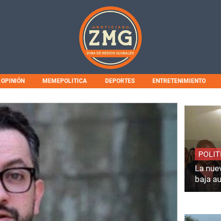
OPINIÓN
MEMEPOLITICA
DEPORTES
ENTRETENIMIENTO
POLIT
La nuev
baja a