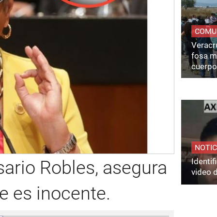
COMU
Veracru
fosa m
cuerpo
NOTIC
Identi
osario Robles, asegura
video 
e es inocente.