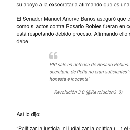
su apoyo a la exsecretaria afirmando que es una p
El Senador Manuel Añorve Baños aseguró que est
como si actos contra Rosario Robles fueran en co
está respetando debido proceso. Afirmando ello 
debe.
PRI sale en defensa de Rosario Robles:
secretaria de Peña no eran suficientes”;
honesta e inocente”
https://t.co/TS0P
— Revolución 3.0 (@Revolucion3_0)
13
Así lo dijo:
“Politizar la justicia, ni judializar la política (