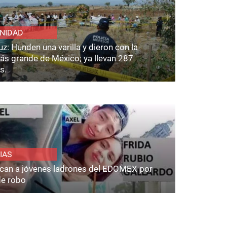
NIDAD
z: Hunden una varilla y dieron con la
ás grande de México; ya llevan 287
s.
IAS
fican a jóvenes ladrones del EDOMEX por
de robo