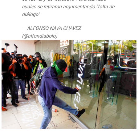
cuales se retiraron argumentando "falta de
diálogo".
pic.twitter.com/0aK1in45I2
— ALFONSO NAVA CHAVEZ
(@alfondiabolo)
August 13, 2019