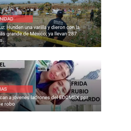
NIDAD
z: Hunden una varilla y dieron con la
ás grande de México; ya llevan 287
s.
IAS
fican a jóvenes ladrones del EDOMEX por
de robo