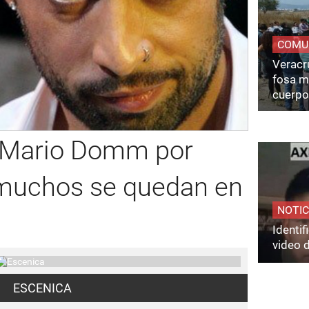
COMU
Veracru
fosa m
cuerpo
a Mario Domm por
muchos se quedan en
NOTIC
Identi
video 
ESCENICA