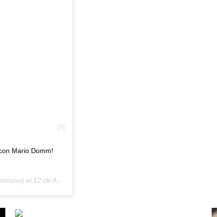
 con Mario Domm!
douno) el
12 de Ago de 2019 a las 3:10 PDT