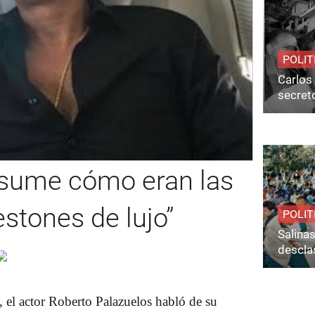
POLIT
Carlos 
secret
esume cómo eran las
estones de lujo”
POLIT
Salina
desclas
, el actor
Roberto Palazuelos
habló de su