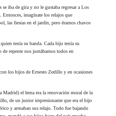
s se iba de gira y no le gustaba regresar a Los
a. Entonces, imagínate los relajos que
l, las fiestas en el jardín, pero éramos chavos
quien tenía su banda. Cada hijo tenía su
o de repente nos juntábamos todos en
 con los hijos de
Ernesto Zedillo
y en ocasiones
a Madrid) el lema era la renovación moral de la
llo, de un junior impresionante que era el hijo
férico y armaban sus relajo. Todo fue bajando
o, mandó a sus hijos fuera del país mucho