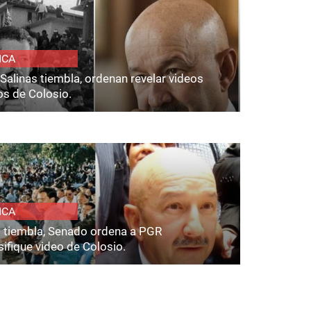
ICA
Salinas tiembla, ordenan revelar videos
os de Colosio.
ICA
s tiembla, Senado ordena a PGR
ifique video de Colosio.