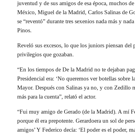
juventud y de sus amigos de esa época, muchos de e
México,
Miguel de la Madrid
,
Carlos Salinas de Go
se “reventó” durante tres sexenios nada más y nada
Pinos.
Reveló sus excesos, lo que los juniors piensan del
privilegios que gozaban.
“En los tiempos de De la Madrid no te dejaban pag
Presidencial era: ‘No queremos ver botellas sobre l
Mayor. Después con Salinas ya no, y con Zedillo m
más para la cuenta”,
relató el actor.
“Fui muy amigo de
Gerado
(de la Madrid). A mí
F
porque él era prepotente.
Gerardo
era un sol de pers
amigos’ Y
Federico
decía: ‘El poder es el poder, ma