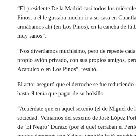
“El presidente
De la Madrid
casi todos los miércole
Pinos, a él le gustaba mucho ir a su casa en Cuautl
armábamos ahí (en Los Pinos), en la cancha de fútbo
muy sanos”.
“Nos divertíamos muchísimo, pero de repente cada 
propio avión privado, con sus propios amigos, per
Acapulco o en Los Pinos”,
resaltó.
El actor aseguró que el derroche se fue reduciendo
hasta él tenía que pagar de su bolsillo.
“Acuérdate que en aquel sexenio (el de Miguel de l
sociedad. Veníamos del sexenio de José López Porti
de ‘El Negro’ Durazo (por el que) cerraban el Peri
moderadamente; con Salinas también bajó muchísim