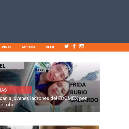
VIRAL
MÚSICA
GEEK
IAS
fican a jóvenes ladrones del EDOMEX por
de robo