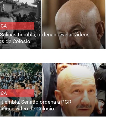
ICA
Salinas tiembla, ordenan revelar videos
os de Colosio.
ICA
s tiembla, Senado ordena a PGR
ifique video de Colosio.