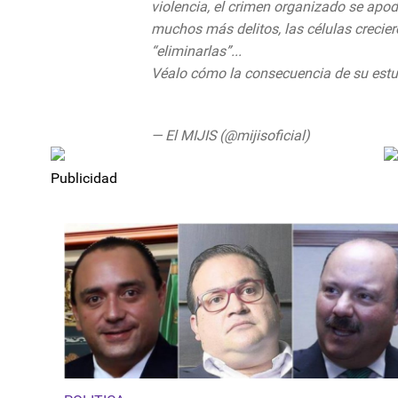
violencia, el crimen organizado se apod
muchos más delitos, las células crecie
“eliminarlas”...
Véalo cómo la consecuencia de su est
https://t.co/J0EBUQvebU
— El MIJIS (@mijisoficial)
August 24, 2
Publicidad