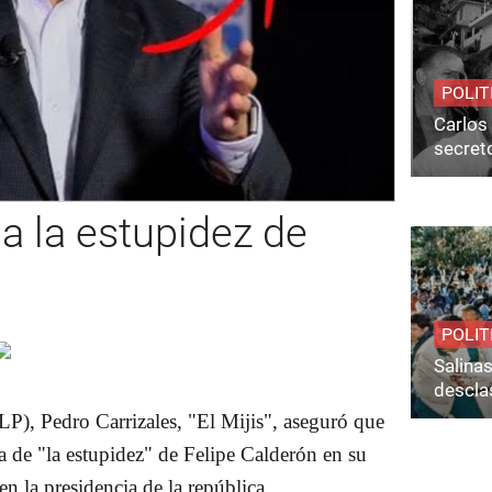
POLIT
Carlos 
secret
ca la estupidez de
POLIT
Salina
desclas
P), Pedro Carrizales, "El Mijis", aseguró que
a de "la estupidez" de Felipe Calderón en su
n la presidencia de la república.