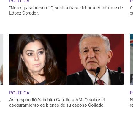
POLITICA
P
.
“No es para presumir”, será la frase del primer informe de
A
López Obrador.
c
POLITICA
P
,
Así respondió Yahdhira Carrillo a AMLO sobre el
N
aseguramiento de bienes de su esposo Collado
r