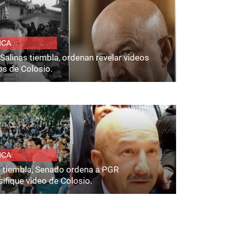
ICA
Salinas tiembla, ordenan revelar videos
os de Colosio.
ICA
s tiembla, Senado ordena a PGR
ifique video de Colosio.