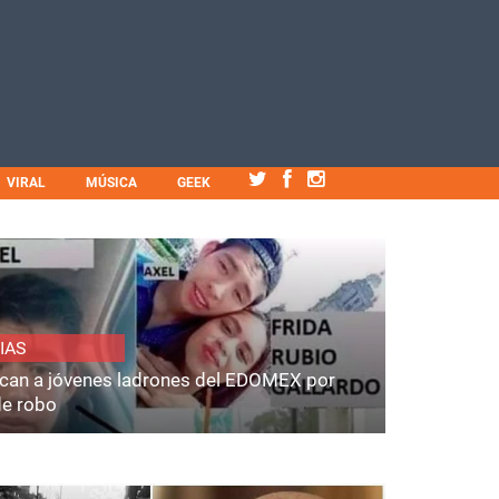
VIRAL
MÚSICA
GEEK
IAS
fican a jóvenes ladrones del EDOMEX por
de robo