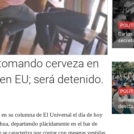
POLIT
Carlos 
secret
 tomando cerveza en
en EU; será detenido.
POLIT
Salina
desclas
 en su columna de El Universal el día de hoy
ua, departiendo plácidamente en el bar de
 caracteriza por contar con meseras vestidas