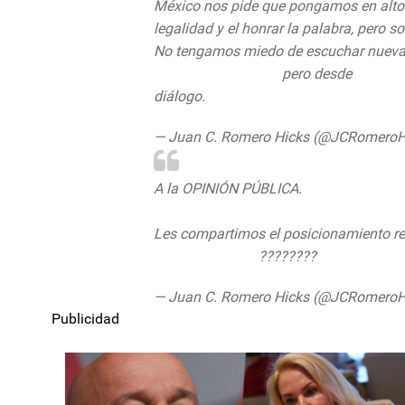
México nos pide que pongamos en alto e
legalidad y el honrar la palabra, pero so
No tengamos miedo de escuchar nuevas 
#MorenaNoCumple
pero desde
@Accio
diálogo.
pic.twitter.com/RaI5xcIKdm
— Juan C. Romero Hicks (@JCRomeroH
A la OPINIÓN PÚBLICA.
Les compartimos el posicionamiento re
@diputadospan
????????
pic.twitter.
— Juan C. Romero Hicks (@JCRomeroH
Publicidad