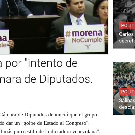
POLIT
Carlos 
secret
por "intento de
mara de Diputados.
POLIT
Salina
desclas
 Cámara de Diputados denunció que el grupo
do dar un "golpe de Estado al Congreso".
l más puro estilo de la dictadura venezolana".