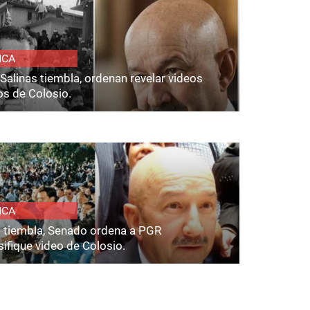
ICA
Salinas tiembla, ordenan revelar videos
os de Colosio.
ICA
s tiembla, Senado ordena a PGR
ifique video de Colosio.