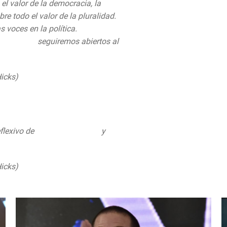
l valor de la democracia, la
bre todo el valor de la pluralidad.
voces en la política.
nNacional
seguiremos abiertos al
icks)
September 1, 2019
flexivo de
@AccionNacional
y
com/BohhbF1BvZ
icks)
September 3, 2019