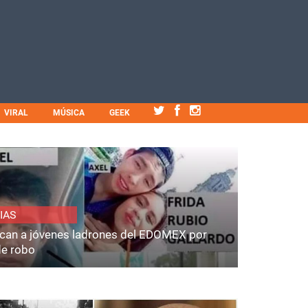
VIRAL
MÚSICA
GEEK
IAS
fican a jóvenes ladrones del EDOMEX por
de robo