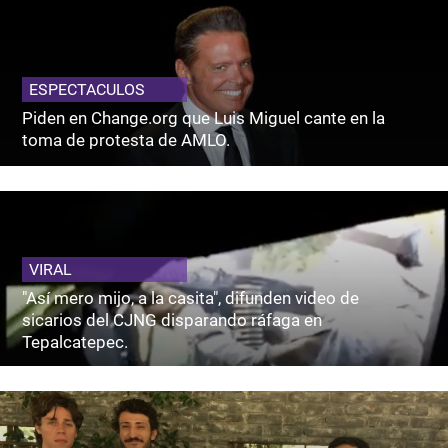
ESPECTACULOS
Piden en Change.org que Luis Miguel cante en la
toma de protesta de AMLO.
VIRAL
"Así mero mijo, a la casita", difunden video de
sicarios del CJNG disparando ráfaga en
Tepalcatepec.