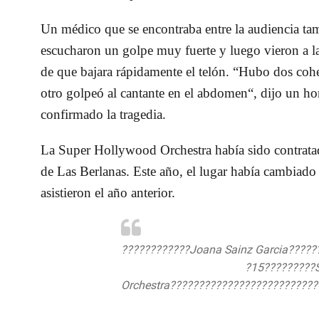
Un médico que se encontraba entre la audiencia ta
escucharon un golpe muy fuerte y luego vieron a la 
de que bajara rápidamente el telón. “Hubo dos cohet
otro golpeó al cantante en el abdomen“, dijo un h
confirmado la tragedia.
La Super Hollywood Orchestra había sido contratad
de Las Berlanas. Este año, el lugar había cambiado
asistieron el año anterior.
????????????Joana Sainz Garcia?????
https://t.co/RdXXE34Fqr
?15?????????
Orchestra??????????????????????????
pic.twitter.com/lrLTMR89sp