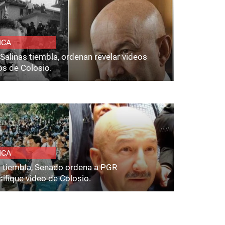
ICA
Salinas tiembla, ordenan revelar videos
os de Colosio.
ICA
s tiembla, Senado ordena a PGR
ifique video de Colosio.