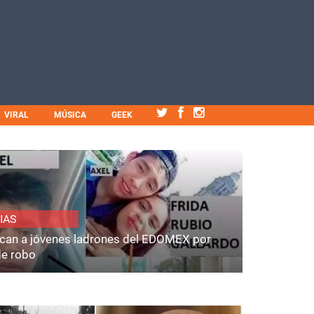
VIRAL
MÚSICA
GEEK
IAS
fican a jóvenes ladrones del EDOMEX por
de robo