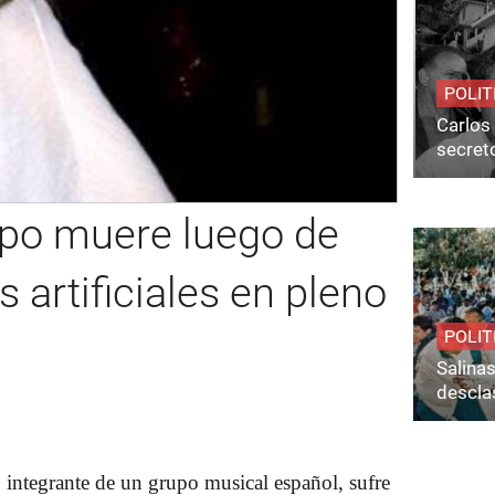
POLIT
Carlos 
secret
upo muere luego de
 artificiales en pleno
POLIT
Salina
desclas
integrante de un grupo musical español, sufre