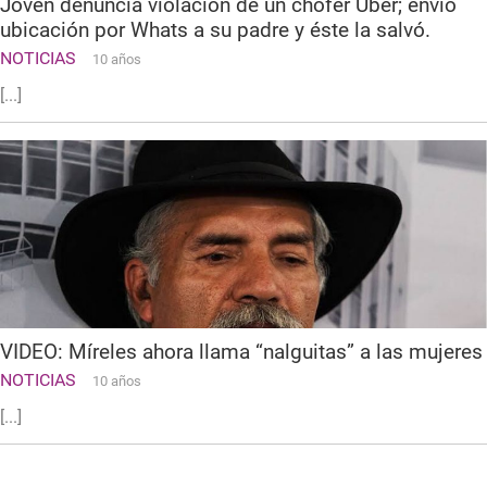
Joven denuncia violación de un chofer Uber; envió
ubicación por Whats a su padre y éste la salvó.
NOTICIAS
10 años
[...]
VIDEO: Míreles ahora llama “nalguitas” a las mujeres
NOTICIAS
10 años
[...]