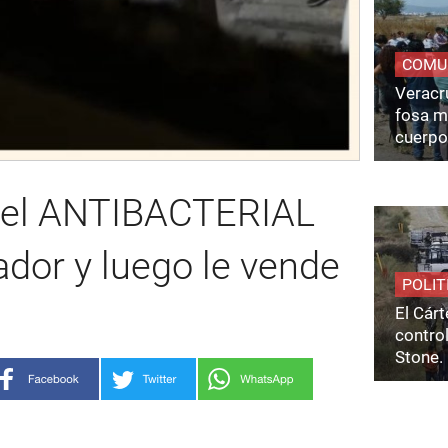
COMU
Veracru
fosa m
cuerpo
 gel ANTIBACTERIAL
dor y luego le vende
POLIT
El Cárt
control
Stone.