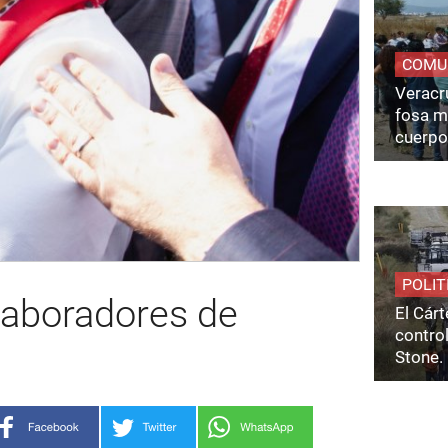
COMU
Veracru
fosa m
cuerpo
POLIT
laboradores de
El Cárt
control
Stone.