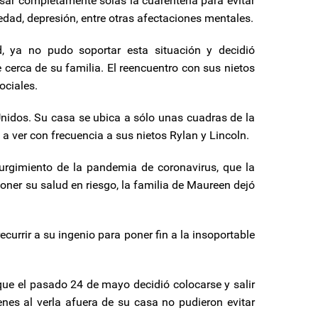
sar completamente solas la cuarentena para evitar
edad, depresión, entre otras afectaciones mentales.
 ya no pudo soportar esta situación y decidió
 cerca de su familia. El reencuentro con sus nietos
ociales.
nidos. Su casa se ubica a sólo unas cuadras de la
a ver con frecuencia a sus nietos Rylan y Lincoln.
urgimiento de la pandemia de coronavirus, que la
poner su salud en riesgo, la familia de Maureen dejó
currir a su ingenio para poner fin a la insoportable
 que el pasado 24 de mayo decidió colocarse y salir
enes al verla afuera de su casa no pudieron evitar