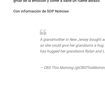
gritar de la emoción y correr a darle un fuerte abrazo.
Con información de SDP Noticias
A grandmother in New Jersey bought an 
so she could give her grandsons a hug. 
has hugged her grandsons Rylan and Li
pic.twitter.com/P2FwwsaKCJ
— CBS This Morning (@CBSThisMorni