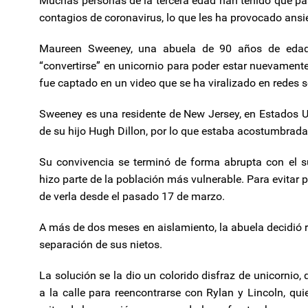
Muchas personas de la tercera edad han tenido que pa
contagios de coronavirus, lo que les ha provocado ansi
Maureen Sweeney, una abuela de 90 años de edad,
“convertirse” en unicornio para poder estar nuevamente
fue captado en un video que se ha viralizado en redes s
Sweeney es una residente de New Jersey, en Estados U
de su hijo Hugh Dillon, por lo que estaba acostumbrada 
Su convivencia se terminó de forma abrupta con el s
hizo parte de la población más vulnerable. Para evitar 
de verla desde el pasado 17 de marzo.
A más de dos meses en aislamiento, la abuela decidió re
separación de sus nietos.
La solución se la dio un colorido disfraz de unicornio,
a la calle para reencontrarse con Rylan y Lincoln, qui