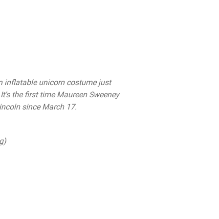
inflatable unicorn costume just
It's the first time Maureen Sweeney
ncoln since March 17.
ng)
May 25, 2020