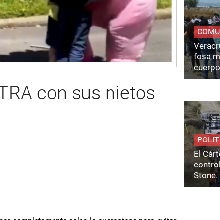
COMU
Veracru
fosa m
cuerpo
RA con sus nietos
POLIT
El Cárt
control
Stone.