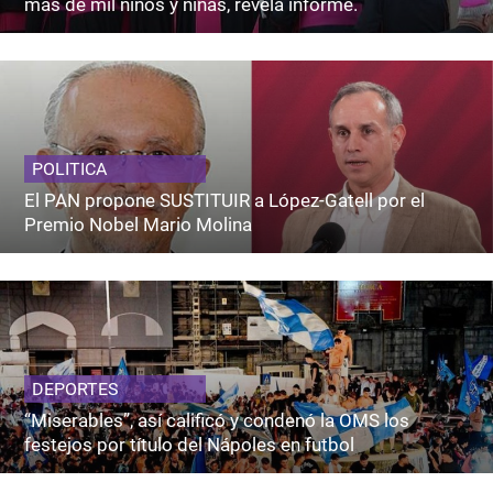
más de mil niños y niñas, revela informe.
POLITICA
El PAN propone SUSTITUIR a López-Gatell por el
Premio Nobel Mario Molina
DEPORTES
“Miserables”, así calificó y condenó la OMS los
festejos por título del Nápoles en futbol