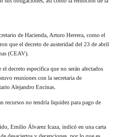
on sus obligaciones, así como la remoción de la
secretario de Hacienda, Arturo Herrera, como el
n que el decreto de austeridad del 23 de abril
imas (CEAV).
e el decreto especifica que no serán afectados
tuvo reuniones con la secretaria de
ario Alejandro Encinas.
n recursos no tendría liquidez para pago de
tido, Emilio Álvarez Icaza, indicó en una carta
de desaciertos y decepciones, por lo que es