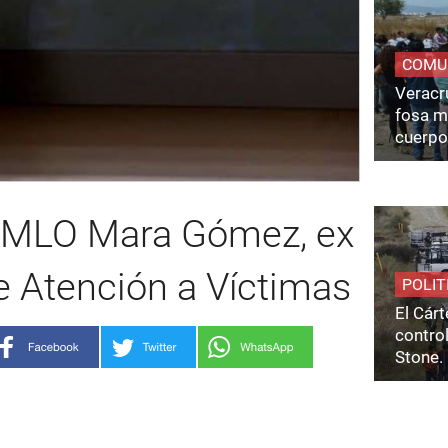
COMU
Veracru
fosa m
cuerpo
AMLO Mara Gómez, ex
de Atención a Víctimas
POLIT
El Cárt
control
Stone.