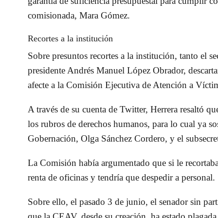
garantía de suficiencia presupuestal para cumplir c
comisionada,
Mara Gómez.
Recortes a la institución
Sobre presuntos recortes a la institución, tanto el 
presidente Andrés Manuel López Obrador, descartaro
afecte a la Comisión Ejecutiva de Atención a Víct
A través de su cuenta de
Twitter
, Herrera resaltó qu
los rubros de derechos humanos, para lo cual ya sos
Gobernación, Olga Sánchez Cordero, y el subsecret
La Comisión había argumentado que si le recortaba
renta de oficinas y tendría que despedir a personal.
Sobre ello, el pasado 3 de junio, el senador sin par
que la CEAV, desde su creación, ha estado plagada 