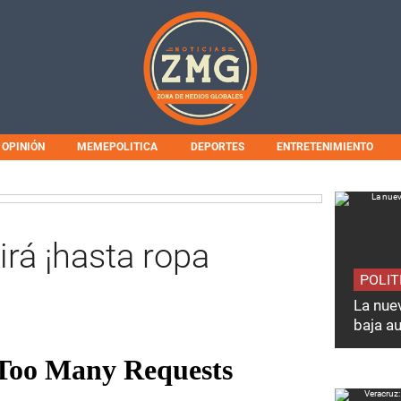
OPINIÓN
MEMEPOLITICA
DEPORTES
ENTRETENIMIENTO
rá ¡hasta ropa
POLIT
La nuev
baja a