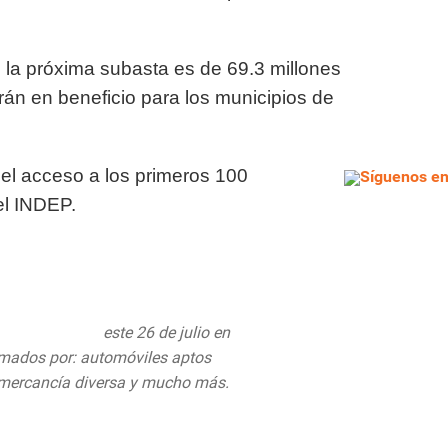
e la próxima subasta es de 69.3 millones
rán en beneficio para los municipios de
 el acceso a los primeros 100
Síguenos en 
el INDEP.
Social
#INDEP
este 26 de julio en
rmados por: automóviles aptos
r, mercancía diversa y mucho más.
pic.twitter.com/tkADOFAlwx