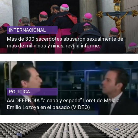
INTERNACIONAL
Más de 300 sacerdotes abusaron sexualmente de
más de mil niños y niñas, revela informe.
POLITICA
Así DEFENDÍA “a capa y espada” Loret de Mola a
Emilio Lozoya en el pasado (VIDEO)