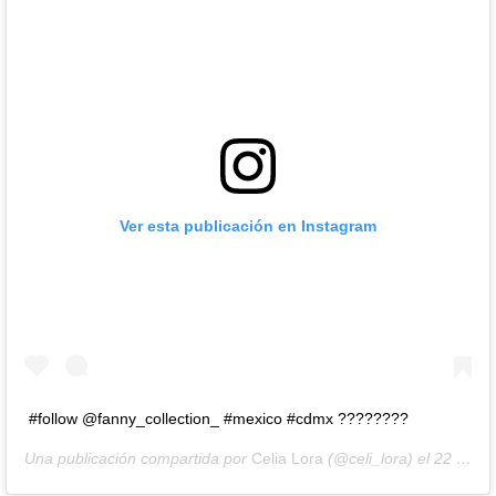
Ver esta publicación en Instagram
#follow @fanny_collection_ #mexico #cdmx ????????
Una publicación compartida por
Celia Lora
(@celi_lora) el
22 de Jul de 2020 a las 4:44 PDT