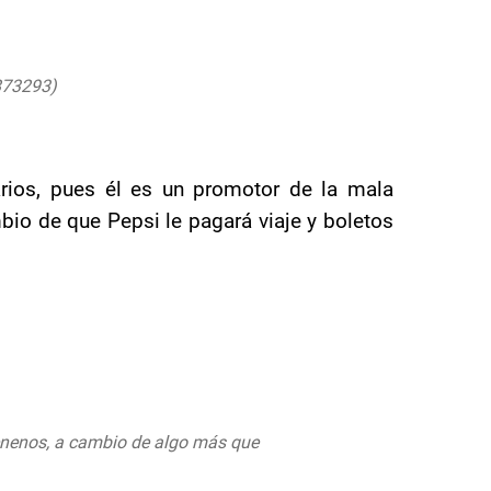
0873293)
July 28, 2020
arios, pues él es un promotor de la mala
bio de que Pepsi le pagará viaje y boletos
enenos, a cambio de algo más que
tter.com/4spmcCHUsc