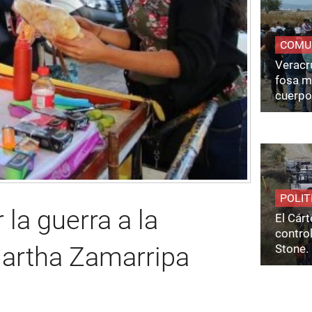
COMU
Veracru
fosa m
cuerpo
POLIT
la guerra a la
El Cárt
control
rtha Zamarripa
Stone.