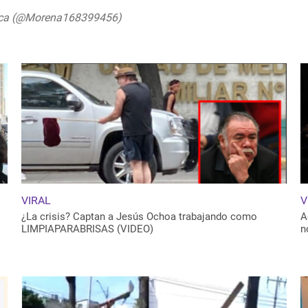
eca (@Morena168399456)
July 28,
VIRAL
V
¿La crisis? Captan a Jesús Ochoa trabajando como
A
LIMPIAPARABRISAS (VIDEO)
n