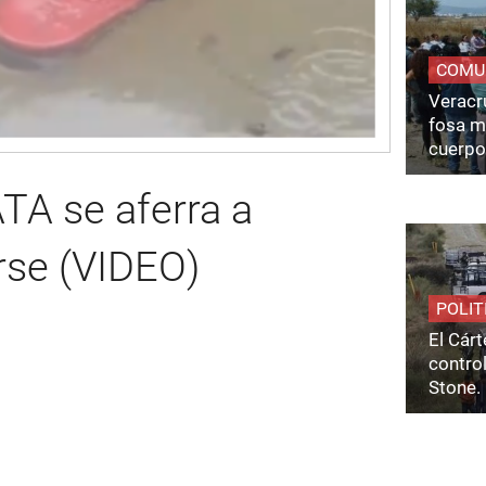
COMU
Veracru
fosa m
cuerpo
TA se aferra a
rse (VIDEO)
POLIT
El Cárt
control
Stone.