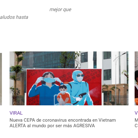
Reynosa
#Tamaulipas
mejor que
saludos hasta
#Monterrey
uly 26, 2020
VIRAL
V
Nueva CEPA de coronavirus encontrada en Vietnam
M
ALERTA al mundo por ser más AGRESIVA
C