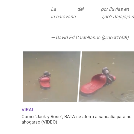
La
#musica
del
#Video
por lluvias en
#
la caravana
#FRENAAA
¿no? Jajajaja 
pic.twitter.com/9qTy33xJxT
— David Ed Castellanos (@dect1608)
J
VIRAL
Como ´Jack y Rose´, RATA se aferra a sandalia para no
ahogarse (VIDEO)