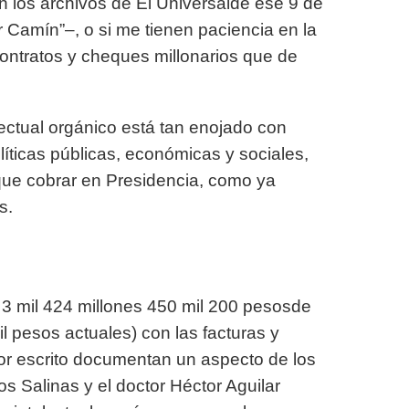
n los archivos de El Universalde ese 9 de
 Camín”–, o si me tienen paciencia en la
ontratos y cheques millonarios que de
lectual orgánico está tan enojado con
íticas públicas, económicas y sociales,
que cobrar
en Presidencia, como ya
s.
e
3 mil 424 millones 450 mil 200 pesos
de
l pesos actuales) con las facturas y
or escrito documentan un aspecto de los
os Salinas y el doctor Héctor Aguilar