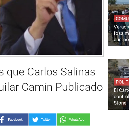
COMU
Veracru
fosa m
cuerpo
s que Carlos Salinas
POLIT
guilar Camín Publicado
El Cárt
control
Stone.