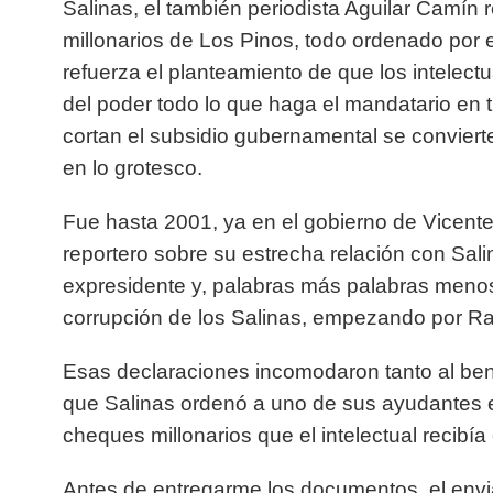
Salinas, el también periodista Aguilar Camín
r
millonarios de Los Pinos
, todo ordenado por e
refuerza el planteamiento de que los intelect
del poder todo lo que haga el mandatario en 
cortan el subsidio gubernamental
se conviert
en lo grotesco.
Fue hasta 2001, ya en el gobierno de Vicent
reportero sobre su estrecha relación con Sal
expresidente
y, palabras más palabras menos,
corrupción de los Salinas, empezando por Raú
Esas declaraciones incomodaron tanto al ben
que
Salinas ordenó
a uno de sus ayudantes
cheques
millonarios que el intelectual recibí
Antes de entregarme los documentos, el envi