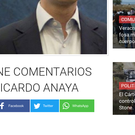
COMU
Veracru
fosa m
cuerpo
ENE COMENTARIOS
e RICARDO ANAYA
POLIT
El Cárt
control
Stone.