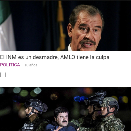
El INM es un desmadre, AMLO tiene la culpa
POLITICA
10 años
[...]