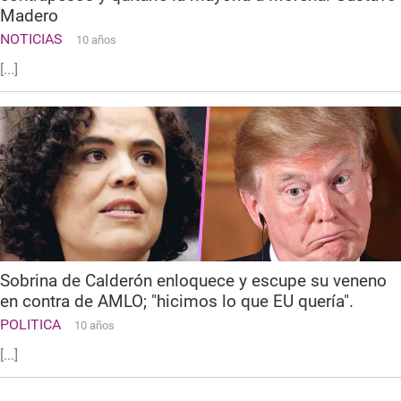
Madero
NOTICIAS
10 años
[...]
Sobrina de Calderón enloquece y escupe su veneno
en contra de AMLO; "hicimos lo que EU quería".
POLITICA
10 años
[...]