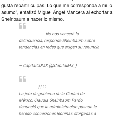
gusta repartir culpas. Lo que me corresponda a mi lo
asumo”, enfatizó Miguel Ángel Mancera al exhortar a
Sheinbaum a hacer lo mismo.
#LoMásLeído
No nos vencerá la
delincuencia, responde Sheinbaum sobre
tendencias en redes que exigen su renuncia
https://t.co/t3s7hm3JzW
— CapitalCDMX (@CapitalMX_)
12 de junio
de 2019
#Entérate
????
La jefa de gobierno de la Ciudad de
México, Claudia Sheinbaum Pardo,
denunció que la administracion pasada le
heredó concesiones leoninas otorgadas a