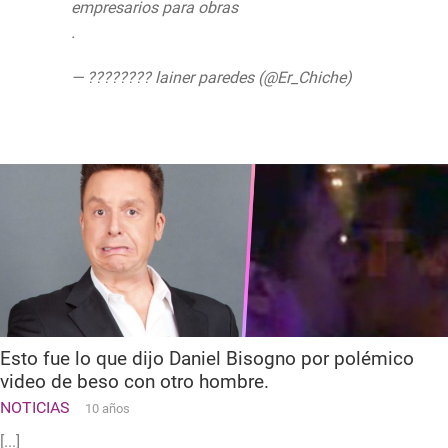
empresarios para obras
.
https://t.co/WHuvp60SGR
— ???????? lainer paredes (@Er_Chiche)
12
de junio de 2019
Esto fue lo que dijo Daniel Bisogno por polémico
video de beso con otro hombre.
NOTICIAS
10 años
[...]