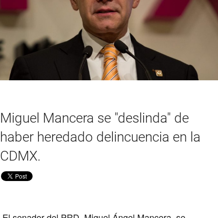
Miguel Mancera se "deslinda" de
haber heredado delincuencia en la
CDMX.
El senador del
PRD
,
Miguel Ángel Mancera
, se