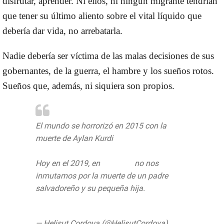
disfrutar, aprender. Ni ellos, ni ningún migrante tendrían
que tener su último aliento sobre el vital líquido que
debería dar vida, no arrebatarla.
Nadie debería ser víctima de las malas decisiones de sus
gobernantes, de la guerra, el hambre y los sueños rotos.
Sueños que, además, ni siquiera son propios.
El mundo se horrorizó en 2015 con la
muerte de Aylan Kurdi
Hoy en el 2019, en
#Mexico
no nos
inmutamos por la muerte de un padre
salvadoreño y su pequeña hija.
pic.twitter.com/0tamqmaBZJ
— Helisut Cordova (@HelisutCordova)
June