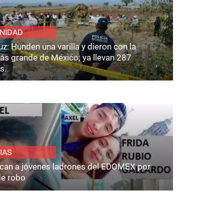
NIDAD
z: Hunden una varilla y dieron con la
ás grande de México; ya llevan 287
s.
IAS
fican a jóvenes ladrones del EDOMEX por
de robo