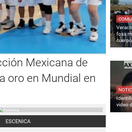
COMU
Veracru
fosa m
cuerpo
cción Mexicana de
a oro en Mundial en
NOTIC
Identi
video 
ESCENICA