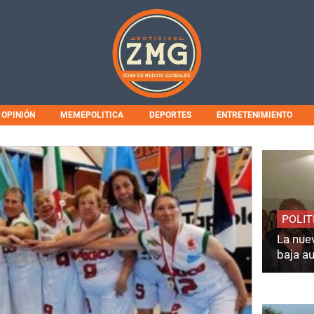
OPINIÓN
MEMEPOLITICA
DEPORTES
ENTRETENIMIENTO
POLIT
La nuev
baja a