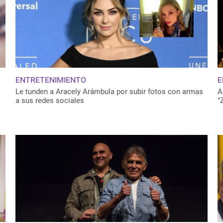
ENTRETENIMIENTO
E
Le tunden a Aracely Arámbula por subir fotos con armas
A
a sus redes sociales
"