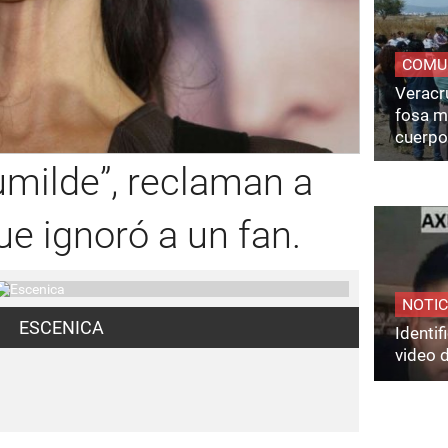
COMU
Veracru
fosa m
cuerpo
humilde”, reclaman a
e ignoró a un fan.
NOTIC
ESCENICA
Identi
video 