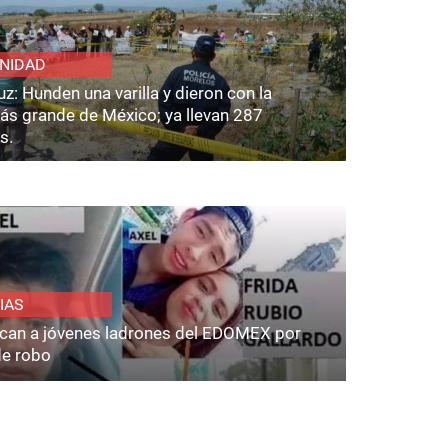
NIDAD
z: Hunden una varilla y dieron con la
ás grande de México; ya llevan 287
s.
IAS
fican a jóvenes ladrones del EDOMEX por
de robo