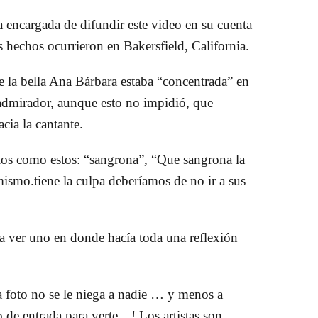
la encargada de difundir este video en su cuenta
 hechos ocurrieron en Bakersfield, California.
 la bella Ana Bárbara estaba “concentrada” en
 admirador, aunque esto no impidió, que
cia la cantante.
ios como estos: “sangrona”, “Que sangrona la
smo.tiene la culpa deberíamos de no ir a sus
a ver uno en donde hacía toda una reflexión
a foto no se le niega a nadie … y menos a
 de entrada para verte…! Los artistas son