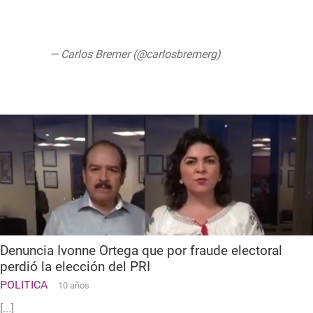
@SharkTankMex
pic.twitter.com/9TlQ0razoX
— Carlos Bremer (@carlosbremerg)
July 5,
2019
Denuncia Ivonne Ortega que por fraude electoral
perdió la elección del PRI
POLITICA
10 años
[...]