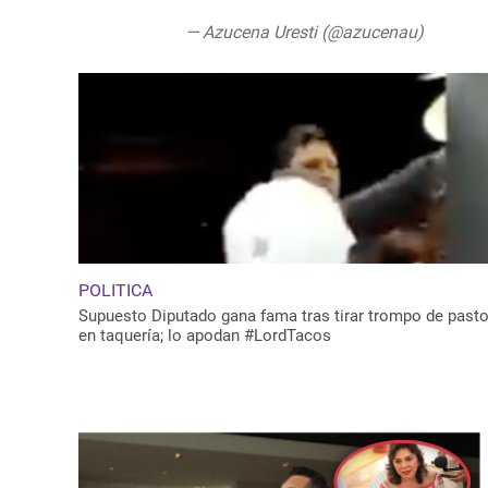
— Azucena Uresti (@azucenau)
August 
POLITICA
Supuesto Diputado gana fama tras tirar trompo de pasto
en taquería; lo apodan #LordTacos