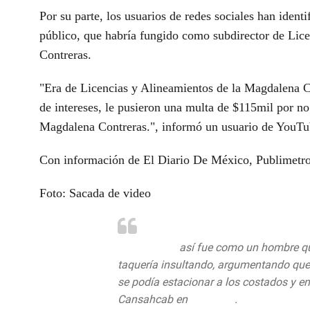
Por su parte, los usuarios de redes sociales han ident
público, que habría fungido como subdirector de Lic
Contreras.
"Era de Licencias y Alineamientos de la Magdalena Co
de intereses, le pusieron una multa de $115mil por no 
Magdalena Contreras.", informó un usuario de YouTu
Con información de El Diario De México, Publimetr
Foto: Sacada de video
#LordTacos
así fue como un hombre que
taquería insultando, argumentando que 
se podía estacionar a los costados y enf
Cansahcab en
#Tlalpan
.
pic.twitter.c