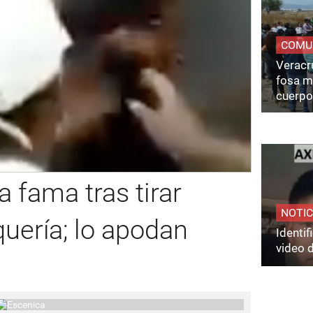
COMU
Veracru
fosa m
cuerpo
 fama tras tirar
NOTIC
uería; lo apodan
Identi
video 