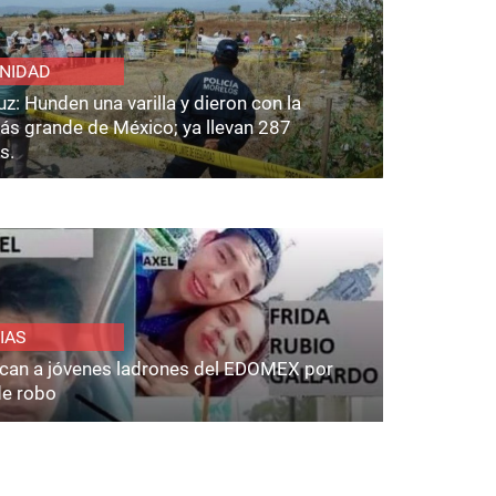
NIDAD
z: Hunden una varilla y dieron con la
ás grande de México; ya llevan 287
s.
IAS
fican a jóvenes ladrones del EDOMEX por
de robo