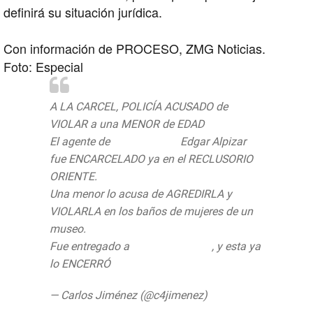
definirá su situación jurídica.
Con información de PROCESO, ZMG Noticias.
Foto: Especial
A LA CARCEL, POLICÍA ACUSADO de
VIOLAR a una MENOR de EDAD
El agente de
@SSP_CDMX
Edgar Alpizar
fue ENCARCELADO ya en el RECLUSORIO
ORIENTE.
Una menor lo acusa de AGREDIRLA y
VIOLARLA en los baños de mujeres de un
museo.
Fue entregado a
@PGJDF_CDMX
, y esta ya
lo ENCERRÓ
pic.twitter.com/qWIsXKfIwk
— Carlos Jiménez (@c4jimenez)
August 11,
2019