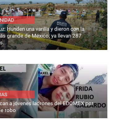
NIDAD
z: Hunden una varilla y dieron con la
ás grande de México; ya llevan 287
s.
IAS
fican a jóvenes ladrones del EDOMEX por
de robo