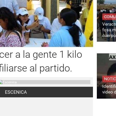
COMU
Veracru
fosa m
cuerpo
cer a la gente 1 kilo
liarse al partido.
NOTIC
Identi
video 
ESCENICA