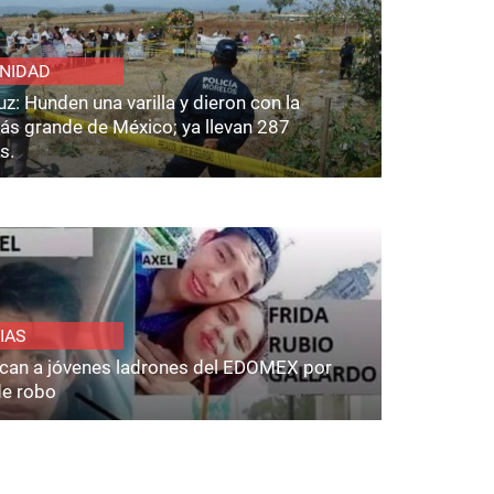
NIDAD
z: Hunden una varilla y dieron con la
ás grande de México; ya llevan 287
s.
IAS
fican a jóvenes ladrones del EDOMEX por
de robo