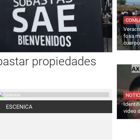
COMU
Veracru
fosa m
cuerpo
bastar propiedades
NOTIC
Identi
ESCENICA
video 