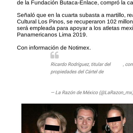
de la Fundación Butaca-Enlace, compró la c
Señaló que en la cuarta subasta a martillo, 
Cultural Los Pinos, se recuperaron 102 millo
será empleada para apoyar a los atletas mex
Panamericanos Lima 2019.
Con información de Notimex.
Ricardo Rodríguez, titular del
#SAE
, co
propiedades del Cártel de
#Sinaloa
http
pic.twitter.com/L49nnoY0zJ
— La Razón de México (@LaRazon_mx