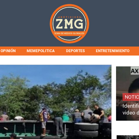
OPINIÓN
MEMEPOLITICA
DEPORTES
ENTRETENIMIENTO
NOTIC
Identi
video 