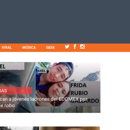
VIRAL
MÚSICA
GEEK
IAS
fican a jóvenes ladrones del EDOMEX por
de robo