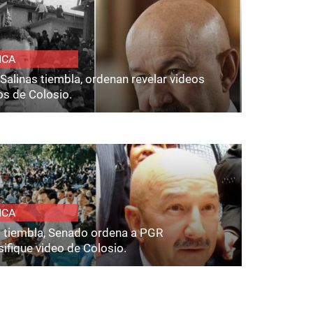
ICA
Salinas tiembla, ordenan revelar videos
os de Colosio.
ICA
s tiembla, Senado ordena a PGR
ifique video de Colosio.