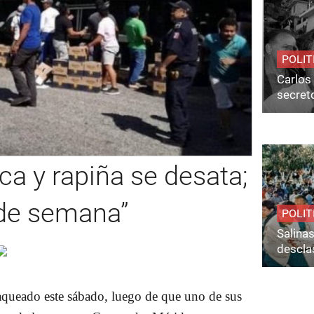
POLIT
Carlos 
secret
ca y rapiña se desata;
n de semana”
POLIT
Salina
desclas
 saqueado este sábado, luego de que uno de sus