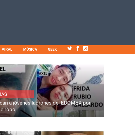
VIRAL
MÚSICA
GEEK
IAS
fican a jóvenes ladrones del EDOMEX por
de robo