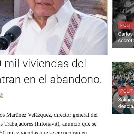
POLIT
Carlos 
secret
 mil viviendas del
ntran en el abandono.
POLIT
Salina
desclas
os Martínez Velázquez, director general del
os Trabajadores (Infonavit), anunció que se
 650 mil viviendas que se encuentran en