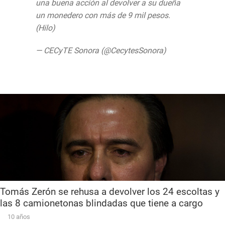
una buena acción al devolver a su dueña
un monedero con más de 9 mil pesos.
(Hilo)
pic.twitter.com/aCY4LH44eO
— CECyTE Sonora (@CecytesSonora)
August 31, 2019
Tomás Zerón se rehusa a devolver los 24 escoltas y
las 8 camionetonas blindadas que tiene a cargo
10 años