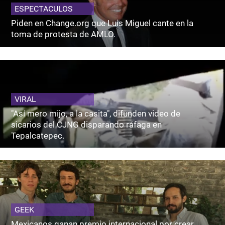
ESPECTACULOS
Piden en Change.org que Luis Miguel cante en la
toma de protesta de AMLO.
VIRAL
"Así mero mijo, a la casita", difunden video de
sicarios del CJNG disparando ráfaga en
Tepalcatepec.
GEEK
Mexicanos ganan premio internacional por crear