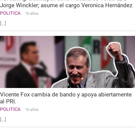
Jorge Winckler; asume el cargo Veronica Hernández
POLITICA
10 años
[...]
Vicente Fox cambia de bando y apoya abiertamente
al PRI.
POLITICA
10 años
[...]