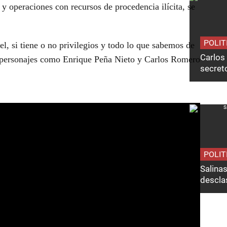
 operaciones con recursos de procedencia ilícita, se
POLIT
el, si tiene o no privilegios y todo lo que sabemos de
Carlos 
a personajes como Enrique Peña Nieto y Carlos Romero
secret
POLIT
Salina
desclas