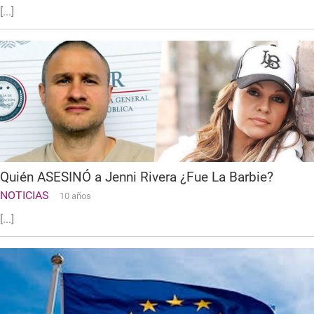
[...]
Quién ASESINÓ a Jenni Rivera ¿Fue La Barbie?
NOTICIAS
10 años
[...]