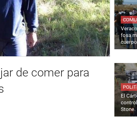
COMU
Veracru
fosa m
cuerpo
ejar de comer para
s
POLIT
El Cárt
control
Stone.