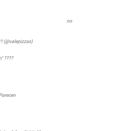
nis
pic.twitter.com/oXc7e7HJpj
no
? (@valepizzas)
June 13, 2020
o" ????
#ovnis
 Parecen
#ovnis
 2020