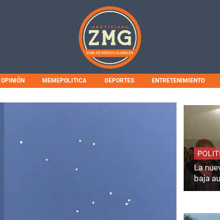
OPINIÓN
MEMEPOLITICA
DEPORTES
ENTRETENIMIENTO
POLIT
La nuev
baja a