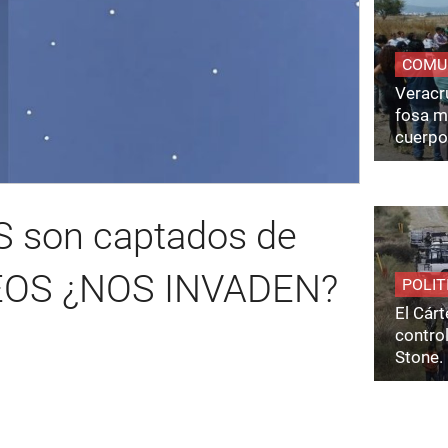
COMU
Veracru
fosa m
cuerpo
S son captados de
DEOS ¿NOS INVADEN?
POLIT
El Cárt
control
Stone.