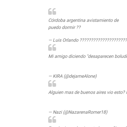
Córdoba argentina avistamiento de
#Ov
puedo dormir ??
— Luis Orlando ?????????????????????
Mi amigo diciendo "desaparecen bolud
pic.twitter.com/Gd2pLGQe3D
— KIRA (@dejameAlone)
June 13, 2020
Alguien mas de buenos aires vio esto?
pic.twitter.com/uPW44hKL0w
— Nazi (@NazarenaRomer18)
June 13,