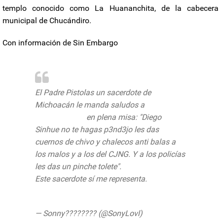
templo conocido como La Huananchita, de la cabecera
municipal de Chucándiro.
Con información de Sin Embargo
El Padre Pistolas un sacerdote de
Michoacán le manda saludos a
@diegosinhue
en plena misa: "Diego
Sinhue no te hagas p3nd3jo les das
cuernos de chivo y chalecos anti balas a
los malos y a los del CJNG. Y a los policías
les das un pinche tolete".
Este sacerdote sí me representa.
pic.twitter.com/6moNsUw2qK
— Sonny???????? (@SonyLovl)
July 10,