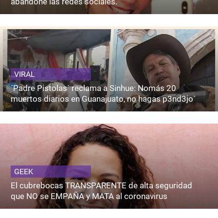
abandone las redes sociales.
VIRAL
´Padre Pistolas´ reclama a Sinhue: Nomás 20
muertos diarios en Guanajuato, no hagas p3nd3jo´
GEEK
El cubrebocas TRANSPARENTE de alta seguridad
que NO se EMPAÑA y MATA al coronavirus