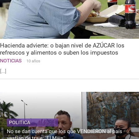
Hacienda advierte: o bajan nivel de AZÚCAR los
refrescos y alimentos o suben los impuestos
NOTICIAS
10 años
[...]
POLITICA
No se dan cuenta que los que VENDIERON al país
vestían de traje: ´El Mijis´