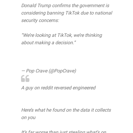
Donald Trump confirms the government is
considering banning TikTok due to national
security concerns:
“We’re looking at TikTok, we’re thinking
about making a decision.”
pic.twitter.com/VB9WY6LZCD
— Pop Crave (@PopCrave)
July 29, 2020
A guy on reddit reversed engineered
#TikTok
Here’s what he found on the data it collects
on you
It’s far worse than just stealing what’s on