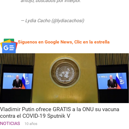
antojo; buscados por Interpol.
pic.twitter.com/fK4gb5Kuqv
— Lydia Cacho (@lydiacachosi)
September
21, 2020
Síguenos en Google News, Clic en la estrella
Vladimir Putin ofrece GRATIS a la ONU su vacuna
contra el COVID-19 Sputnik V
NOTICIAS
10 años